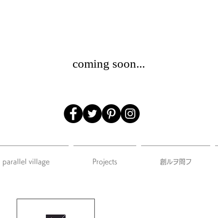
coming soon...
parallel village
Projects
創ルヲ問フ