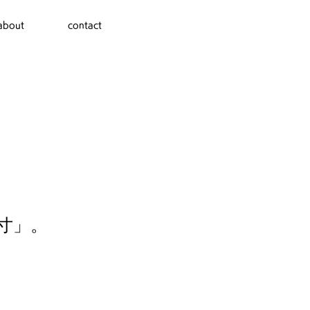
about
contact
寸」。