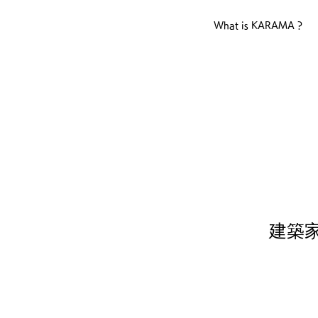
What is KARAMA ?
​建