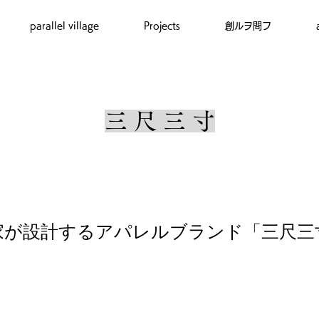
parallel village
Projects
創ルヲ問フ
​三 尺 三 寸
築家が設計するアパレルブランド「三尺三